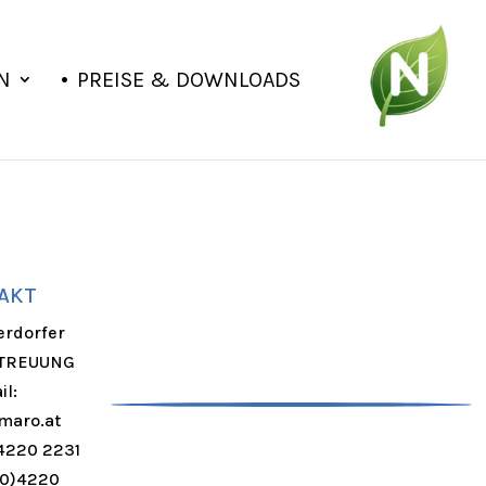
N
PREISE & DOWNLOADS
AKT
erdorfer
TREUUNG
il:
maro.at
)4220 2231
(0)4220