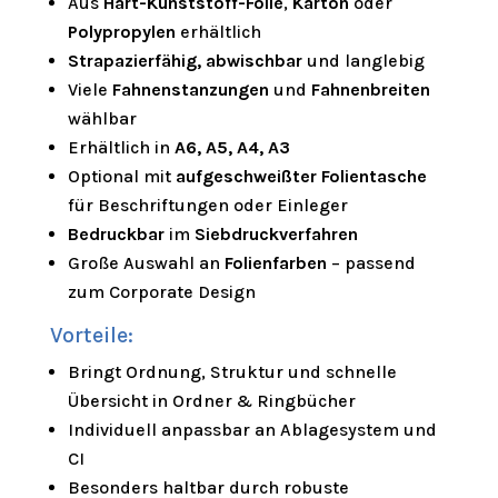
Aus
Hart-Kunststoff-Folie
,
Karton
oder
Polypropylen
erhältlich
Strapazierfähig, abwischbar
und langlebig
Viele
Fahnenstanzungen
und
Fahnenbreiten
wählbar
Erhältlich in
A6, A5, A4, A3
Optional mit
aufgeschweißter Folientasche
für Beschriftungen oder Einleger
Bedruckbar
im
Siebdruckverfahren
Große Auswahl an
Folienfarben
– passend
zum Corporate Design
Vorteile:
Bringt Ordnung, Struktur und schnelle
Übersicht in Ordner & Ringbücher
Individuell anpassbar an Ablagesystem und
CI
Besonders haltbar durch robuste